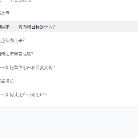
基本盘
的确定——方向和目标是什么？
流量从哪儿来？
如何把流量变成钱？
——如何留住用户和反复变现？
布局增长
——如何让用户带来用户？