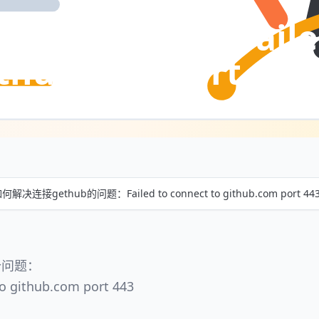
hub的问题：Failed
ithub.com port 443
何解决连接gethub的问题：Failed to connect to github.com port 44
个问题：
to github.com port 443