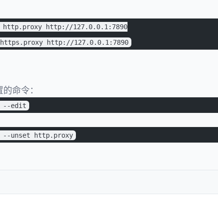
：
 http.proxy http://127.0.0.1:7890
https.proxy http://127.0.0.1:7890
置的命令：
 --edit
：
 --unset http.proxy