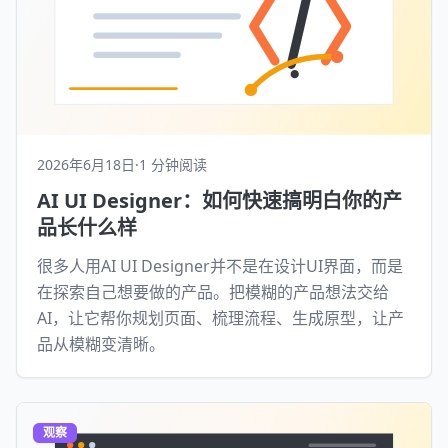
2026年6月18日
·
1 分钟阅读
AI UI Designer：如何快速搞明白你的产
品长什么样
很多人用AI UI Designer并不是在设计UI界面，而是
在探索自己想要做的产品。把模糊的产品想法交给
AI，让它帮你规划页面、梳理流程、生成原型，让产
品从模糊变清晰。
观察