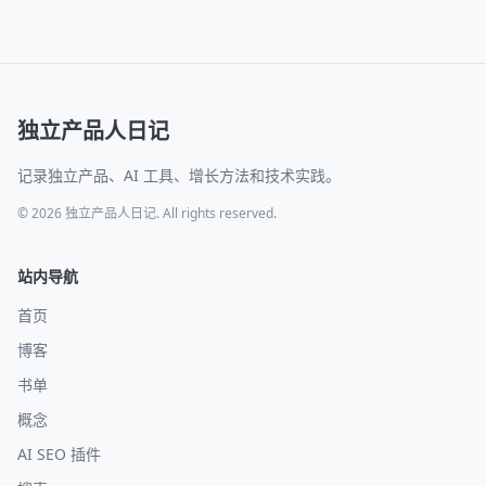
独立产品人日记
记录独立产品、AI 工具、增长方法和技术实践。
© 2026 独立产品人日记. All rights reserved.
站内导航
首页
博客
书单
概念
AI SEO 插件