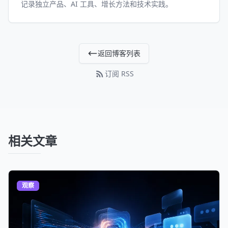
记录独立产品、AI 工具、增长方法和技术实践。
返回博客列表
订阅 RSS
相关文章
观察