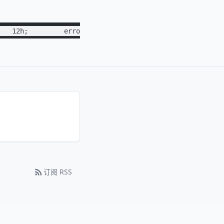
 12h;         error_log off;         access_log /dev/n
订阅 RSS