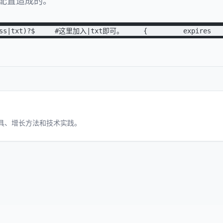
的配置造成的。
css|txt)?$     #这里加入|txt即可。     {         expires     
工具、增长方法和技术实践。