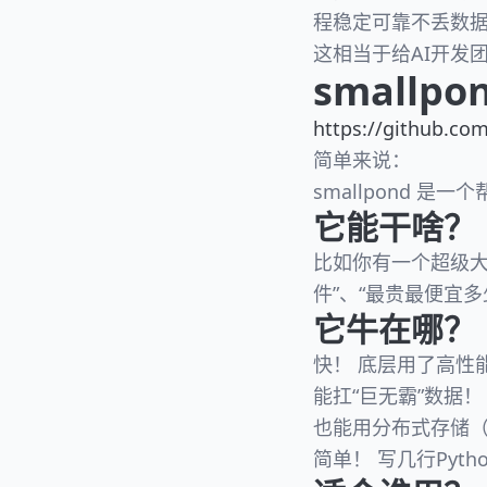
程稳定可靠不丢数
这相当于给AI开发
smallpo
https://github.co
简单来说：​​
smallpond 是
它能干啥？
比如你有一个超级大
件”、“最贵最便宜多
它牛在哪？
​快！​ 底层用了高
​能扛“巨无霸”数
也能用分布式存储（
​简单！​ 写几行P