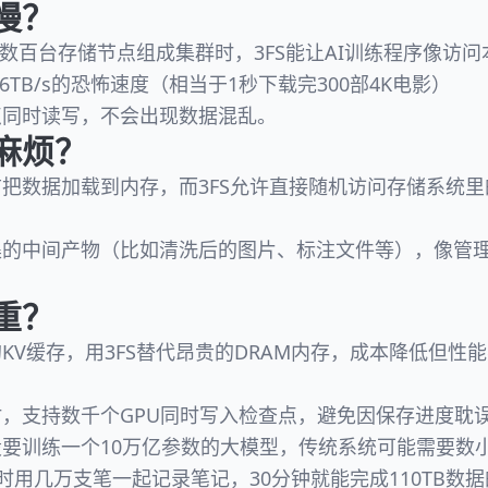
慢？
和数百台存储节点组成集群时，3FS能让AI训练程序像访
6TB/s的恐怖速度（相当于1秒下载完300部4K电影）
点同时读写，不会出现数据混乱。
麻烦？
前把数据加载到内存，而3FS允许直接随机访问存储系统
集的中间产物（比如清洗后的图片、标注文件等），像管
重？
KV缓存，用3FS替代昂贵的DRAM内存，成本降低但性
，支持数千个GPU同时写入检查点，避免因保存进度耽
要训练一个10万亿参数的大模型，传统系统可能需要数
同时用几万支笔一起记录笔记，30分钟就能完成110TB数