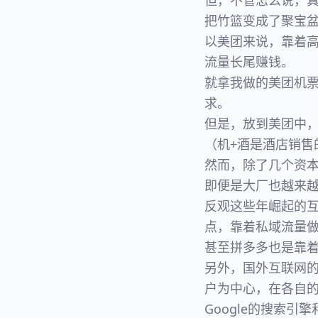
但，不管怎么说，
把竹篮变成了聚宝
以美团来说，靠着
流量长尾赚钱。
就拿我做的美团机
求。
但是，放到美团中，
（机+酒是酒店销
然而，除了几个资
即便是大厂也越来
反观这些年崛起的
点，靠着私域流量
甚至拼多多也是靠
另外，国外互联网
户为中心，在各自
Google的搜索引擎和