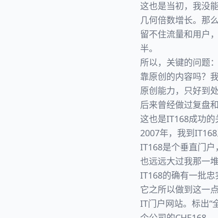
这也是当初，我没
几何倍数增长。那
留不住流量和用户
半。
所以，关键的问题
靠原创的内容吗？
原创能力，只好到
后来曾经做过复盘
这也是IT168成功
2007年，我到IT16
IT168是个垂直
也远远大过我那一
IT168的确有一批
它之所以做到这一点
IT门户网站。标出
个公司的CHE168。