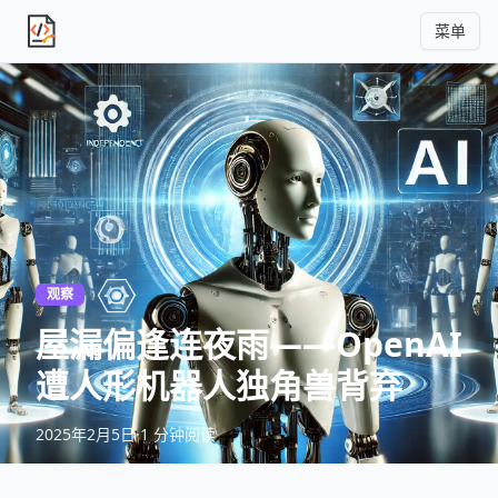
菜单
独立产品人日记
观察
屋漏偏逢连夜雨——OpenAI
遭人形机器人独角兽背弃
2025年2月5日
·
1 分钟阅读